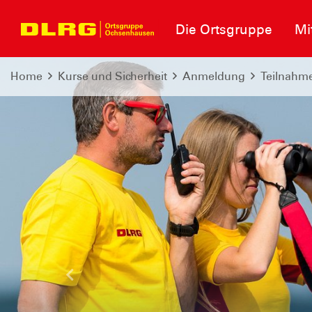
Die Ortsgruppe
Mi
Home
Kurse und Sicherheit
Anmeldung
Teilnahm
Schwimmkurse für Kinder
Für mehr Sicher
Wasser
Letzte