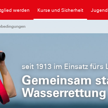
tglied werden
Kurse und Sicherheit
Jugend
ebedingungen
seit 1913 im Einsatz fürs
heit im
Gemeinsam sta
Wasserrettung